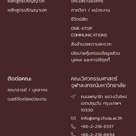
หลักสูตรปริญญาโท
โครงสร้างองค์กร
หลักสูตรปริญญาเอก
ภาควิชา / หน่วยงาน
ชีวิตนิสิต
ONE-STOP
COMMUNICATIONS
สิ่งอำนวยความสะดวก
นโยบายคุ้มครองข้อมูลส่วน
บุคคล และการใช้คุกกี้
ติดต่อคณะ
คณะวิศวกรรมศาสตร์
จุฬาลงกรณ์มหาวิทยาลัย
คณาจารย์ / บุคลากร
ถนนพญาไท แขวงวังใหม่

เบอร์ติดต่อหน่วยงาน
เขตปทุมวัน กรุงเทพฯ
10330
info@eng.chula.ac.th

+66-2-218-6337

+66-2-218-6694
