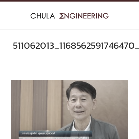
Skip
to
content
511062013_1168562591746470