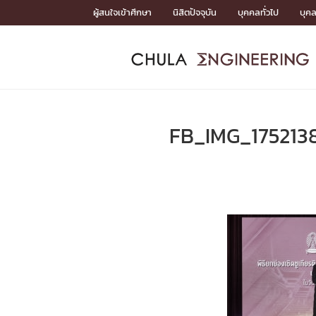
Skip
ผู้สนใจเข้าศึกษา
นิสิตปัจจุบัน
บุคคลทั่วไป
บุค
to
content
หน้าแรกSDGs/Covid19

Toward Innovative Society: fight COVID19
ADMISS
ACADEM
FACULTY
DEPART
RESEAR
ABOUT
หน้าแรกSDGs/Covid19

Sustainable Development Goals (SDGs)
ADMISSIO
FB_IMG_175213
หน้าแรกสมัครเรียน
หน้าแรกหลักสูตร
หน้าแรกบุคลากร
หน้าแรกภาควิชา/หน่วยงาน
หน้าแรกวิจัย
หน้าแรกเกี่ยวกับคณะ






หน้าแรกสมัครเรียน

หลักสูตรที่เปิดสอน
ข่าวรับสมัครนิสิต
ปฏิทินรับสมัครนิสิต
ACADEMI
หน้าแรกหลักสูตร

หลักสูตรปริญญาตรี
หลักสูตรปริญญาโท
หลักสูตรปริญญาเอก
BULLETIN