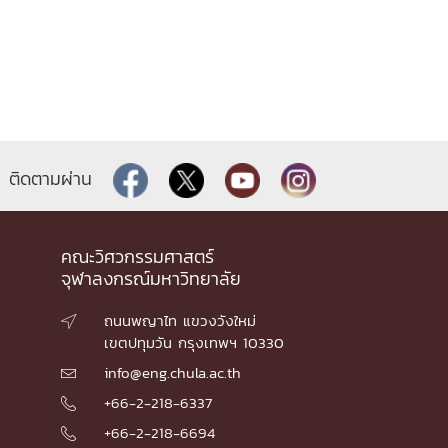
ติดตามผ่าน
คณะวิศวกรรมศาสตร์
จุฬาลงกรณ์มหาวิทยาลัย
ถนนพญาไท แขวงวังใหม่

เขตปทุมวัน กรุงเทพฯ 10330
info@eng.chula.ac.th

+66-2-218-6337

+66-2-218-6694
