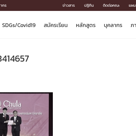
ลากร
ข่าวสาร
ปฏิทิน
ติดต่อคณะ
แผนผ
SDGs/Covid19
สมัครเรียน
หลักสูตร
บุคลากร
ภา
ION
ICS
MENTS
CH
Toward Innovative Society: fight
หลักสูตรที่เปิดสอน
หลักสูตรปริญญาตรี
คณะผู้บริหาร
หน่วยงาน
จรรยาบรรณนักวิจัย
เกี่ยวข้องกับ COVID-19















COVID19
(S
ปฏิทินรับสมัครนิสิต
หลักสูตรปริญญาเอก
โครงสร้างองค์กร
กลุ่มวิจัย
Partnership











N
8414657
Engineering My World : สร้างสรรค์
ศาสตราจารย์กิตติคุณ
ผลงานวิจัย
สิ่งอำนวยความสะดวก








โลกใหม่ด้วยวิศวกรรม
การ
ประชาสัมพันธ์ทุนวิจัย (ปกติ)
ดาวน์โหลด




ประกาศและแบบฟอร์ม
จุฬาฯ NetAuth





ติดต่อฝ่ายวิจัย
หน่วยวิศวศึกษา




multi-mentoring system

CS