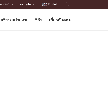
ังเว็บไซต์
คลังรูปภาพ
English

ควิชา/หน่วยงาน
วิจัย
เกี่ยวกับคณะ
Sustainable Development Goals
ข่าวรับสมัครนิสิต
หลักสูตรปริญญาโท
คณาจารย์ / บุคลากร
เบอร์ติดต่อหน่วยงาน
ข่าววิจัย
แนะนำคณะ


DGs)
BULLETIN
ทำเนียบศักดิ์อินทาเนีย
ทำเนียบนักวิจัย
โครงสร้างองค์กร
โครงการ Chula Engineering สนับสนุน
ปริญญากิตติมศักดิ์
วารสารวิชาการ
Facts and Figures
เรียนรู้ตลอดชีวิต (Lifelong Learning)
ประชาสัมพันธ์ทุนวิจัย (พิเศษ)
ติดต่อคณะ

คำถามด้านวิจัยที่พบบ่อย
ห้องสมุด

เชื่อมต่อหน่วยงานด้านวิจัย