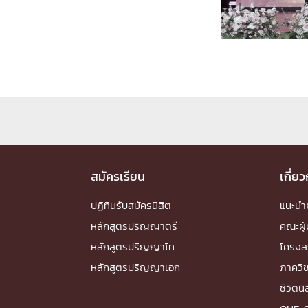
Engineering My World : สร้างสรรค์โลกใหม่
โครงการ Chula Engineering สนับสนุนการเรีย
(Lifelong Learning)
FACULTY
หน้าแรกบุคลากร

คณะผู้บริหาร
คณาจารย์ / บุคลากร
โคร
ทำเนียบศักดิ์อินทาเนีย
ศาสตราจารย์กิตติค
ปริญญากิตติมศักดิ์
สมัครเรียน
เกี่ย
DEPARTME
ปฏิทินรับสมัครนิสิต
แนะน
หลักสูตรปริญญาตรี
คณะผู้
หน้าแรกภาควิชา/หน่วยงาน

หลักสูตรปริญญาโท
โครงส
หน่วยงาน
เบอร์ติดต่อหน่วยงาน
หลักสูตรปริญญาเอก
ภาควิ
RESEARCH
ชีวิตนิ