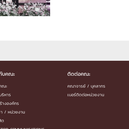
ด้วยวิศวกรรม
นรู้ตลอดชีวิต
งสร้างองค์กร
ุณ
วกับคณะ
ติดต่อคณะ
NTS
ำคณะ
คณาจารย์ / บุคลากร
บริหาร
เบอร์ติดต่อหน่วยงาน
ร้างองค์กร
ชา / หน่วยงาน
สิต