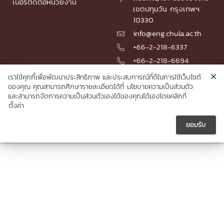
เบอร์ติดต่อหน่วยงาน
เขตปทุมวัน กรุงเทพฯ
10330
info@eng.chula.ac.th

+66-2-218-6337

+66-2-218-6694

เราใช้คุกกี้เพื่อพัฒนาประสิทธิภาพ และประสบการณ์ที่ดีในการใช้เว็บไซต์
ของคุณ คุณสามารถศึกษารายละเอียดได้ที่
นโยบายความเป็นส่วนตัว
และสามารถจัดการความเป็นส่วนตัวเองได้ของคุณได้เองโดยคลิกที่
© 2026 Faculty of Engineering, Chulalongkorn University
ตั้งค่า
ยอมรับ




