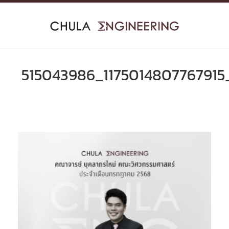
Skip
to
content
515043986_1175014807767915