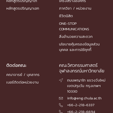
หลักสูตรปริญญาโท
โครงสร้างองค์กร
หลักสูตรปริญญาเอก
ภาควิชา / หน่วยงาน
ชีวิตนิสิต
ONE-STOP
COMMUNICATIONS
สิ่งอำนวยความสะดวก
นโยบายคุ้มครองข้อมูลส่วน
บุคคล และการใช้คุกกี้
ติดต่อคณะ
คณะวิศวกรรมศาสตร์
จุฬาลงกรณ์มหาวิทยาลัย
คณาจารย์ / บุคลากร
ถนนพญาไท แขวงวังใหม่

เบอร์ติดต่อหน่วยงาน
เขตปทุมวัน กรุงเทพฯ
10330
info@eng.chula.ac.th

+66-2-218-6337

+66-2-218-6694
