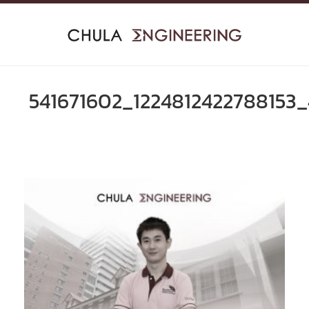
Skip
to
content
541671602_1224812422788153