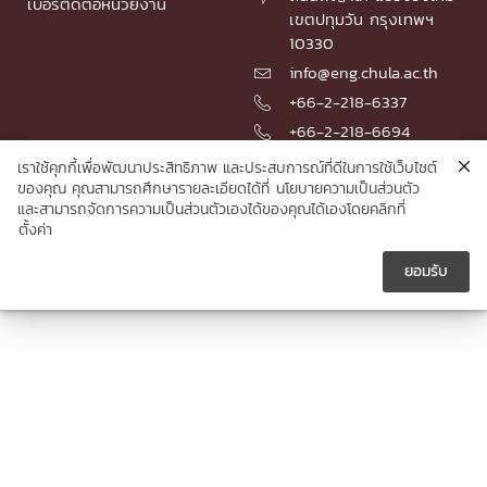
เบอร์ติดต่อหน่วยงาน
เขตปทุมวัน กรุงเทพฯ
10330
info@eng.chula.ac.th

+66-2-218-6337

+66-2-218-6694

เราใช้คุกกี้เพื่อพัฒนาประสิทธิภาพ และประสบการณ์ที่ดีในการใช้เว็บไซต์
ของคุณ คุณสามารถศึกษารายละเอียดได้ที่
นโยบายความเป็นส่วนตัว
และสามารถจัดการความเป็นส่วนตัวเองได้ของคุณได้เองโดยคลิกที่
© 2026 Faculty of Engineering, Chulalongkorn University
ตั้งค่า
ยอมรับ




