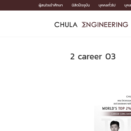
Skip
ผู้สนใจเข้าศึกษา
นิสิตปัจจุบัน
บุคคลทั่วไป
บุค
to
content
หน้าแรกSDGs/Covid19

Toward Innovative Society: fight COVID19
ADMISS
ACADEM
FACULTY
DEPART
RESEAR
ABOUT
หน้าแรกSDGs/Covid19

Sustainable Development Goals (SDGs)
ADMISSIO
2 career 03
หน้าแรกสมัครเรียน
หน้าแรกหลักสูตร
หน้าแรกบุคลากร
หน้าแรกภาควิชา/หน่วยงาน
หน้าแรกวิจัย
หน้าแรกเกี่ยวกับคณะ






หน้าแรกสมัครเรียน

หลักสูตรที่เปิดสอน
ข่าวรับสมัครนิสิต
ปฏิทินรับสมัครนิสิต
ACADEMI
หน้าแรกหลักสูตร

หลักสูตรปริญญาตรี
หลักสูตรปริญญาโท
หลักสูตรปริญญาเอก
BULLETIN