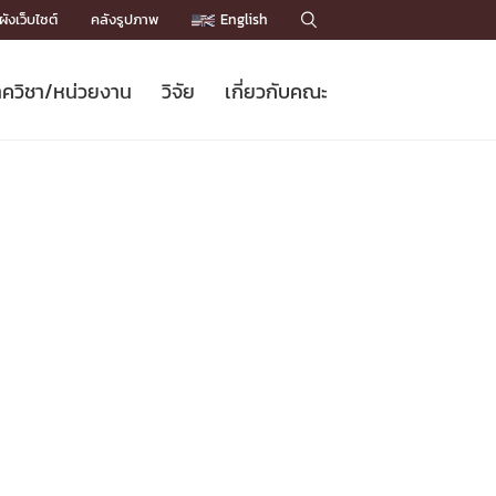
ังเว็บไซต์
คลังรูปภาพ
English

ควิชา/หน่วยงาน
วิจัย
เกี่ยวกับคณะ
Sustainable Development Goals
ข่าวรับสมัครนิสิต
หลักสูตรปริญญาโท
คณาจารย์ / บุคลากร
เบอร์ติดต่อหน่วยงาน
ข่าววิจัย
แนะนำคณะ


DGs)
BULLETIN
ทำเนียบศักดิ์อินทาเนีย
ทำเนียบนักวิจัย
โครงสร้างองค์กร
โครงการ Chula Engineering สนับสนุน
ปริญญากิตติมศักดิ์
วารสารวิชาการ
Facts and Figures
เรียนรู้ตลอดชีวิต (Lifelong Learning)
ประชาสัมพันธ์ทุนวิจัย (พิเศษ)
ติดต่อคณะ

คำถามด้านวิจัยที่พบบ่อย
ห้องสมุด

เชื่อมต่อหน่วยงานด้านวิจัย