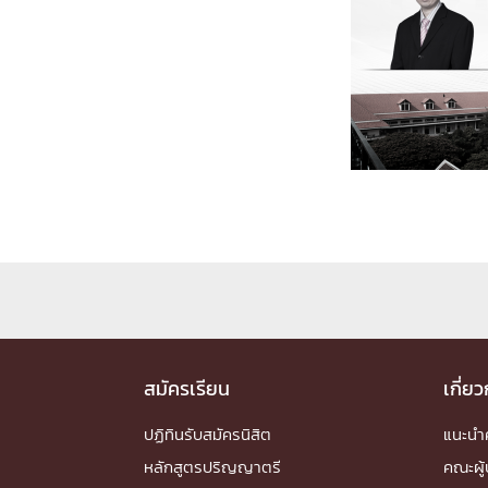
Engineering My World : สร้างสรรค์โลกใหม่
โครงการ Chula Engineering สนับสนุนการเรีย
(Lifelong Learning)
FACULTY
หน้าแรกบุคลากร

คณะผู้บริหาร
คณาจารย์ / บุคลากร
โคร
ทำเนียบศักดิ์อินทาเนีย
ศาสตราจารย์กิตติค
ปริญญากิตติมศักดิ์
DEPARTME
หน้าแรกภาควิชา/หน่วยงาน

สมัครเรียน
เกี่ย
หน่วยงาน
เบอร์ติดต่อหน่วยงาน
RESEARCH
ปฏิทินรับสมัครนิสิต
แนะน
หลักสูตรปริญญาตรี
คณะผู้