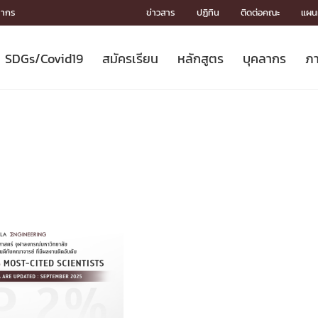
ลากร
ข่าวสาร
ปฏิทิน
ติดต่อคณะ
แผนผ
SDGs/Covid19
สมัครเรียน
หลักสูตร
บุคลากร
ภา
ION
ICS
MENTS
CH
Toward Innovative Society: fight
หลักสูตรที่เปิดสอน
หลักสูตรปริญญาตรี
คณะผู้บริหาร
หน่วยงาน
จรรยาบรรณนักวิจัย
เกี่ยวข้องกับ COVID-19















COVID19
(S
ปฏิทินรับสมัครนิสิต
หลักสูตรปริญญาเอก
โครงสร้างองค์กร
กลุ่มวิจัย
Partnership











N
Engineering My World : สร้างสรรค์
ศาสตราจารย์กิตติคุณ
ผลงานวิจัย
สิ่งอำนวยความสะดวก








โลกใหม่ด้วยวิศวกรรม
การ
ประชาสัมพันธ์ทุนวิจัย (ปกติ)
ดาวน์โหลด




ประกาศและแบบฟอร์ม
จุฬาฯ NetAuth





ติดต่อฝ่ายวิจัย
หน่วยวิศวศึกษา




multi-mentoring system

CS