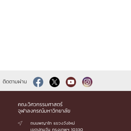
ติดตามผ่าน
คณะวิศวกรรมศาสตร์
จุฬาลงกรณ์มหาวิทยาลัย
ถนนพญาไท แขวงวังใหม่

เขตปทุมวัน กรุงเทพฯ 10330