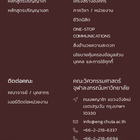
หลักสูตรปริญญาโท
โครงสร้างองค์กร
หลักสูตรปริญญาเอก
ภาควิชา / หน่วยงาน
ชีวิตนิสิต
ONE-STOP
COMMUNICATIONS
สิ่งอำนวยความสะดวก
นโยบายคุ้มครองข้อมูลส่วน
บุคคล และการใช้คุกกี้
ติดต่อคณะ
คณะวิศวกรรมศาสตร์
จุฬาลงกรณ์มหาวิทยาลัย
คณาจารย์ / บุคลากร
ถนนพญาไท แขวงวังใหม่

เบอร์ติดต่อหน่วยงาน
เขตปทุมวัน กรุงเทพฯ
10330
info@eng.chula.ac.th

+66-2-218-6337

+66-2-218-6694
