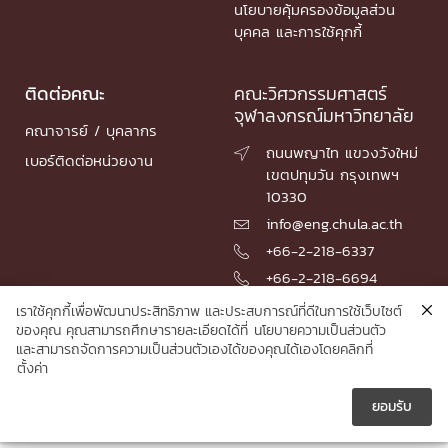
นโยบายคุ้มครองข้อมูลส่วน
บุคคล และการใช้คุกกี้
ติดต่อคณะ
คณะวิศวกรรมศาสตร์
จุฬาลงกรณ์มหาวิทยาลัย
คณาจารย์ / บุคลากร
ถนนพญาไท แขวงวังใหม่

เบอร์ติดต่อหน่วยงาน
เขตปทุมวัน กรุงเทพฯ
10330
info@eng.chula.ac.th

+66-2-218-6337

+66-2-218-6694

เราใช้คุกกี้เพื่อพัฒนาประสิทธิภาพ และประสบการณ์ที่ดีในการใช้เว็บไซต์
ของคุณ คุณสามารถศึกษารายละเอียดได้ที่
นโยบายความเป็นส่วนตัว
และสามารถจัดการความเป็นส่วนตัวเองได้ของคุณได้เองโดยคลิกที่
© 2026 Faculty of Engineering, Chulalongkorn University
ตั้งค่า
ยอมรับ




