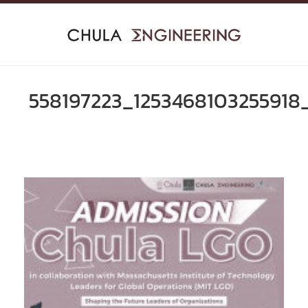
Skip
to
content
558197223_1253468103255918