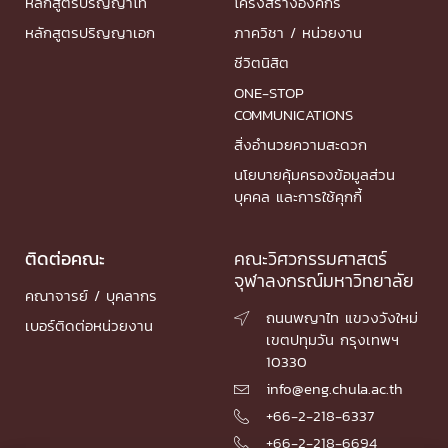
หลักสูตรปริญญาโท
โครงสร้างองค์กร
หลักสูตรปริญญาเอก
ภาควิชา / หน่วยงาน
ชีวิตนิสิต
ONE-STOP
COMMUNICATIONS
สิ่งอำนวยความสะดวก
นโยบายคุ้มครองข้อมูลส่วน
บุคคล และการใช้คุกกี้
ติดต่อคณะ
คณะวิศวกรรมศาสตร์
จุฬาลงกรณ์มหาวิทยาลัย
คณาจารย์ / บุคลากร
ถนนพญาไท แขวงวังใหม่

เบอร์ติดต่อหน่วยงาน
เขตปทุมวัน กรุงเทพฯ
10330
info@eng.chula.ac.th

+66-2-218-6337

+66-2-218-6694
