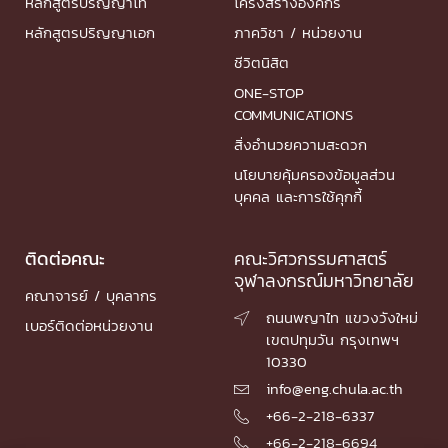
หลักสูตรปริญญาโท
โครงสร้างองค์กร
หลักสูตรปริญญาเอก
ภาควิชา / หน่วยงาน
ชีวิตนิสิต
ONE-STOP
COMMUNICATIONS
สิ่งอำนวยความสะดวก
นโยบายคุ้มครองข้อมูลส่วน
บุคคล และการใช้คุกกี้
ติดต่อคณะ
คณะวิศวกรรมศาสตร์
จุฬาลงกรณ์มหาวิทยาลัย
คณาจารย์ / บุคลากร
ถนนพญาไท แขวงวังใหม่

เบอร์ติดต่อหน่วยงาน
เขตปทุมวัน กรุงเทพฯ
10330
info@eng.chula.ac.th

+66-2-218-6337

+66-2-218-6694
