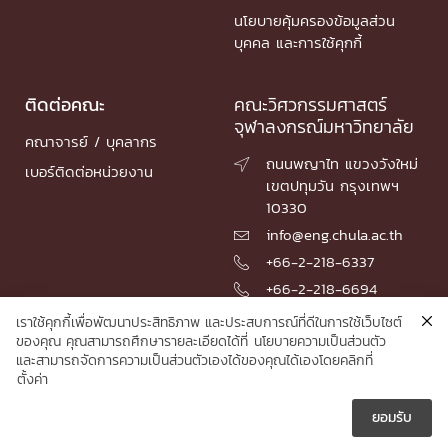
นโยบายคุ้มครองข้อมูลส่วน
บุคคล และการใช้คุกกี้
ติดต่อคณะ
คณะวิศวกรรมศาสตร์
จุฬาลงกรณ์มหาวิทยาลัย
คณาจารย์ / บุคลากร
ถนนพญาไท แขวงวังใหม่

เบอร์ติดต่อหน่วยงาน
เขตปทุมวัน กรุงเทพฯ
10330
info@eng.chula.ac.th

+66-2-218-6337

+66-2-218-6694

เราใช้คุกกี้เพื่อพัฒนาประสิทธิภาพ และประสบการณ์ที่ดีในการใช้เว็บไซต์
ของคุณ คุณสามารถศึกษารายละเอียดได้ที่
นโยบายความเป็นส่วนตัว
และสามารถจัดการความเป็นส่วนตัวเองได้ของคุณได้เองโดยคลิกที่
© 2026 Faculty of Engineering, Chulalongkorn University
ตั้งค่า
ยอมรับ




