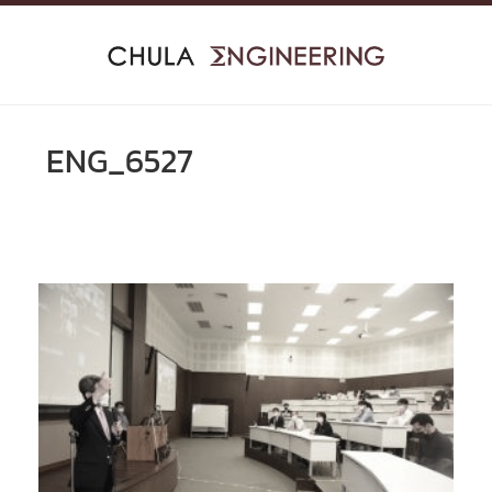
Skip
to
content
ENG_6527