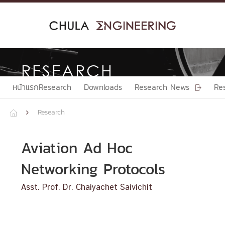
Skip
to
content
RESEARCH
หน้าแรกResearch
Downloads
Research News
Re

Research


Aviation Ad Hoc
Networking Protocols
Asst. Prof. Dr. Chaiyachet Saivichit