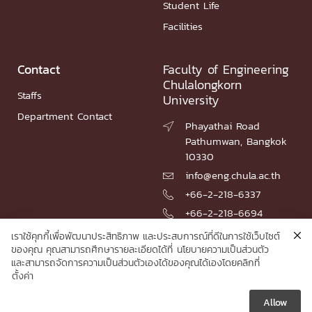
Student Life
Facilities
Contact
Faculty of Engineering
Chulalongkorn
Staffs
University
Department Contact
Phayathai Road

Pathumwan, Bangkok
10330
info@eng.chula.ac.th

+66-2-218-6337

+66-2-218-6694

เราใช้คุกกี้เพื่อพัฒนาประสิทธิภาพ และประสบการณ์ที่ดีในการใช้เว็บไซต์
ของคุณ คุณสามารถศึกษารายละเอียดได้ที่
นโยบายความเป็นส่วนตัว
และสามารถจัดการความเป็นส่วนตัวเองได้ของคุณได้เองโดยคลิกที่
© 2026 Faculty of Engineering, Chulalongkorn University
ตั้งค่า
Allow




