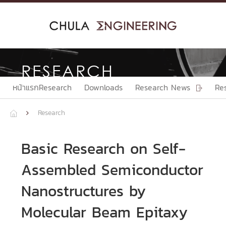
Skip
to
content
RESEARCH
หน้าแรกResearch
Downloads
Research News
Re

Research


Basic Research on Self-
Assembled Semiconductor
Nanostructures by
Molecular Beam Epitaxy