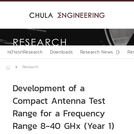
Skip
to
content
RESEARCH
หน้าแรกResearch
Downloads
Research News
Re

Research


Development of a
Compact Antenna Test
Range for a Frequency
Range 8-40 GHx (Year 1)