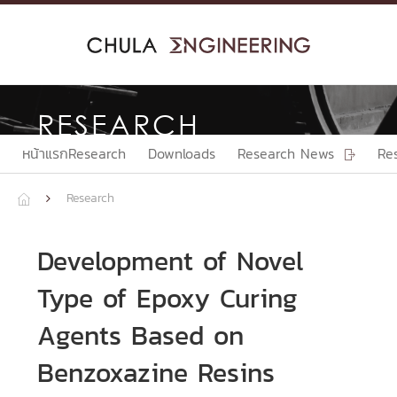
Skip
to
content
RESEARCH
หน้าแรกResearch
Downloads
Research News
Re

Research


Development of Novel
Type of Epoxy Curing
Agents Based on
Benzoxazine Resins