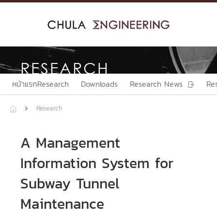
Skip
to
content
RESEARCH
หน้าแรกResearch
Downloads
Research News
Re

Research


A Management
Information System for
Subway Tunnel
Maintenance