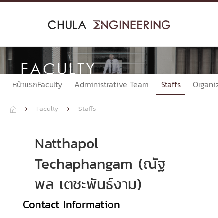
Skip
to
content
FACULTY
หน้าแรกFaculty
Administrative Team
Staffs
Organi
Faculty
Staffs



Natthapol
Techaphangam (ณัฐ
พล เตชะพันธ์งาม)
Contact Information