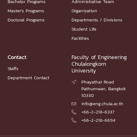
Bachelor Programs
Administrative Team
Master’s Programs
Organization
Doctoral Programs
Departments / Divisions
Student Life
Facilities
Contact
Faculty of Engineering
Chulalongkorn
Staffs
University
Department Contact
Phayathai Road

Pathumwan, Bangkok
10330
info@eng.chula.ac.th

+66-2-218-6337

+66-2-218-6694
