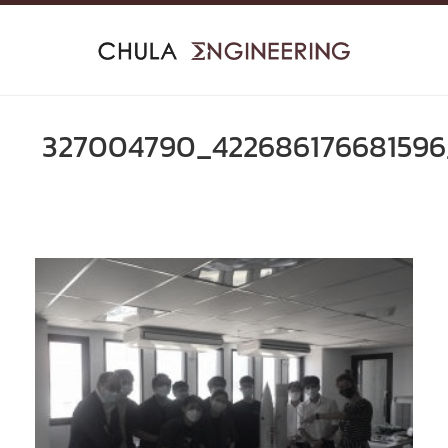
Skip
to
content
327004790_422686176681596