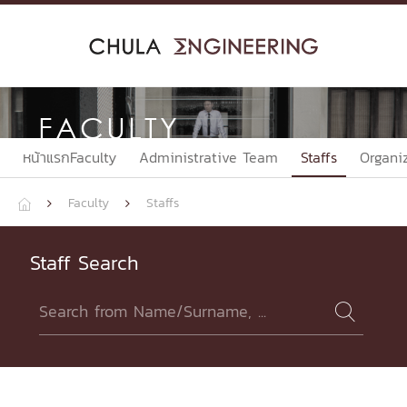
Skip
to
content
FACULTY
หน้าแรกFaculty
Administrative Team
Staffs
Organi
Faculty
Staffs



Staff Search
