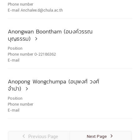
Phone number
E-mail Anchalee.d@chula.ac.th
Anongwan Boontham (อนงค์วรรณ
บุญธรรม)

Position
Phone number 0-22186362
E-mail
Anopong Wongchumpa (อนุพงศ์ วงศ์
จำปา)

Position
Phone number
E-mail

Previous Page
Next Page
