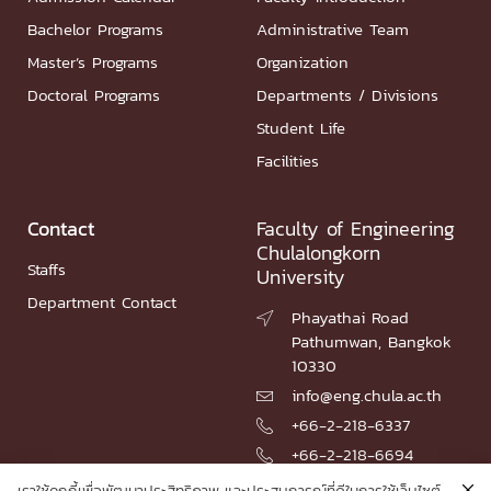
Bachelor Programs
Administrative Team
Master’s Programs
Organization
Doctoral Programs
Departments / Divisions
Student Life
Facilities
Contact
Faculty of Engineering
Chulalongkorn
Staffs
University
Department Contact
Phayathai Road

Pathumwan, Bangkok
10330
info@eng.chula.ac.th

+66-2-218-6337

+66-2-218-6694
