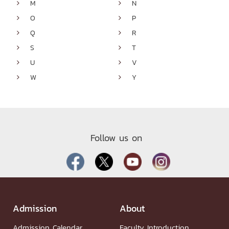
M
N


O
P


Q
R


S
T


U
V


W
Y


Follow us on
Admission
About
Admission Calendar
Faculty Introduction