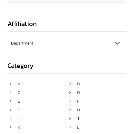
Affiliation
Category
A
B


C
D


E
F


G
H


I
J


K
L

