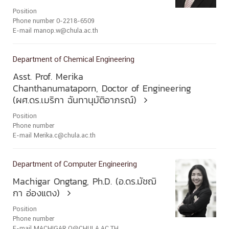
Position
Phone number 0-2218-6509
E-mail manop.w@chula.ac.th
Department of Chemical Engineering
Asst. Prof. Merika
Chanthanumataporn, Doctor of Engineering
(ผศ.ดร.เมริกา ฉันทานุมัติอาภรณ์)

Position
Phone number
E-mail Merika.c@chula.ac.th
Department of Computer Engineering
Machigar Ongtang, Ph.D. (อ.ดร.มัชฌิ
กา อ่องแตง)

Position
Phone number
E-mail MACHIGAR.O@CHULA.AC.TH