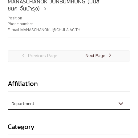
MANASCHANOK JUNBUMRUNG (มนัส
ชนก จั่นบำรุง)

Position
Phone number
E-mail MANASCHANOK.J@CHULA.AC.TH

Previous Page
Next Page

Affiliation
Category