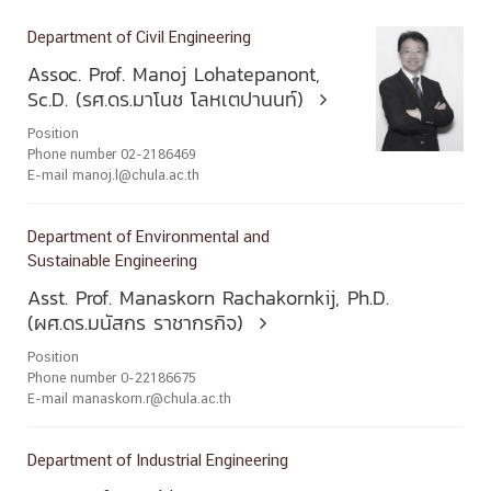
Department of Civil Engineering
Assoc. Prof. Manoj Lohatepanont,
Sc.D. (รศ.ดร.มาโนช โลหเตปานนท์)

Position
Phone number 02-2186469
E-mail manoj.l@chula.ac.th
Department of Environmental and
Sustainable Engineering
Asst. Prof. Manaskorn Rachakornkij, Ph.D.
(ผศ.ดร.มนัสกร ราชากรกิจ)

Position
Phone number 0-22186675
E-mail manaskorn.r@chula.ac.th
Department of Industrial Engineering