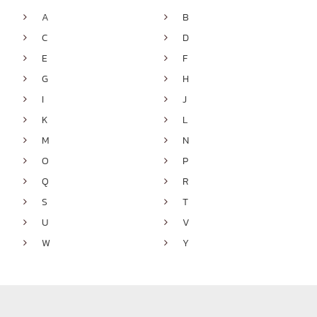
A
B


C
D


E
F


G
H


I
J


K
L


M
N


O
P


Q
R


S
T


U
V


W
Y

