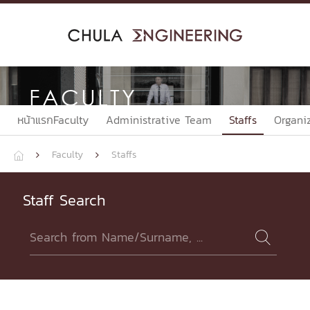
Skip
to
content
FACULTY
หน้าแรกFaculty
Administrative Team
Staffs
Organi
Faculty
Staffs



Staff Search
