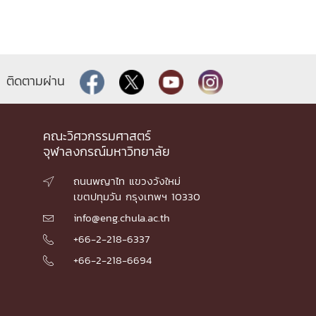
ติดตามผ่าน
คณะวิศวกรรมศาสตร์
จุฬาลงกรณ์มหาวิทยาลัย
ถนนพญาไท แขวงวังใหม่

เขตปทุมวัน กรุงเทพฯ 10330
info@eng.chula.ac.th

+66-2-218-6337

+66-2-218-6694
