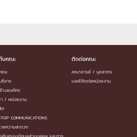
ด้วยวิศวกรรม
นรู้ตลอดชีวิต
วกับคณะ
ติดต่อคณะ
งสร้างองค์กร
ุณ
ำคณะ
คณาจารย์ / บุคลากร
บริหาร
เบอร์ติดต่อหน่วยงาน
NTS
ร้างองค์กร
ชา / หน่วยงาน
สิต
STOP COMMUNICATIONS
ำนวยความสะดวก
ยคุ้มครองข้อมูลส่วนบุคคล และการ