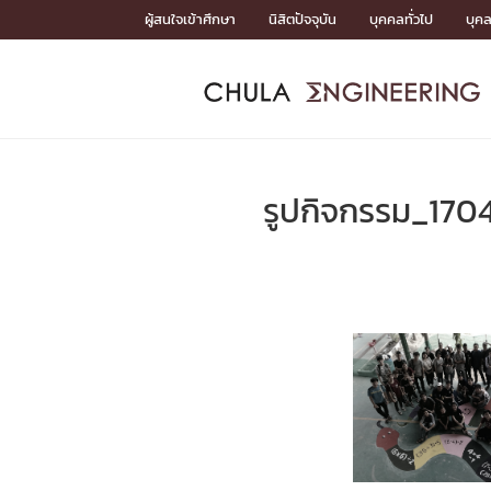
Skip
ผู้สนใจเข้าศึกษา
นิสิตปัจจุบัน
บุคคลทั่วไป
บุค
to
content
หน้าแรกSDGs/Covid19

Toward Innovative Society: fight COVID19
ADMISS
ACADEM
FACULTY
DEPART
RESEAR
ABOUT
หน้าแรกSDGs/Covid19

Sustainable Development Goals (SDGs)
ADMISSIO
รูปกิจกรรม_170
หน้าแรกสมัครเรียน
หน้าแรกหลักสูตร
หน้าแรกบุคลากร
หน้าแรกภาควิชา/หน่วยงาน
หน้าแรกวิจัย
หน้าแรกเกี่ยวกับคณะ






หน้าแรกสมัครเรียน

หลักสูตรที่เปิดสอน
ข่าวรับสมัครนิสิต
ปฏิทินรับสมัครนิสิต
ACADEMI
หน้าแรกหลักสูตร

หลักสูตรปริญญาตรี
หลักสูตรปริญญาโท
หลักสูตรปริญญาเอก
BULLETIN