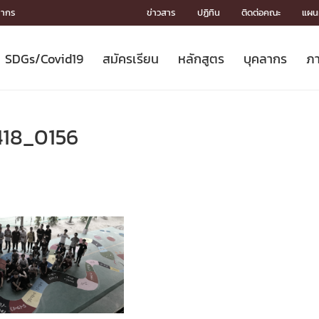
ลากร
ข่าวสาร
ปฏิทิน
ติดต่อคณะ
แผนผ
SDGs/Covid19
สมัครเรียน
หลักสูตร
บุคลากร
ภา
ION
ICS
MENTS
CH
Toward Innovative Society: fight
หลักสูตรที่เปิดสอน
หลักสูตรปริญญาตรี
คณะผู้บริหาร
หน่วยงาน
จรรยาบรรณนักวิจัย
เกี่ยวข้องกับ COVID-19















COVID19
(S
ปฏิทินรับสมัครนิสิต
หลักสูตรปริญญาเอก
โครงสร้างองค์กร
กลุ่มวิจัย
Partnership











N
418_0156
Engineering My World : สร้างสรรค์
ศาสตราจารย์กิตติคุณ
ผลงานวิจัย
สิ่งอำนวยความสะดวก








โลกใหม่ด้วยวิศวกรรม
การ
ประชาสัมพันธ์ทุนวิจัย (ปกติ)
ดาวน์โหลด




ประกาศและแบบฟอร์ม
จุฬาฯ NetAuth





ติดต่อฝ่ายวิจัย
หน่วยวิศวศึกษา




multi-mentoring system

CS