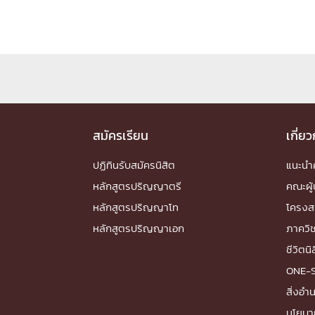
Engineering My World : สร้างสรรค์โลกใหม่
โครงการ Chula Engineering สนับสนุนการเรีย
(Lifelong Learning)
FACULTY
หน้าแรกบุคลากร

สมัครเรียน
เกี่ย
คณะผู้บริหาร
คณาจารย์ / บุคลากร
โคร
ทำเนียบศักดิ์อินทาเนีย
ศาสตราจารย์กิตติค
ปฏิทินรับสมัครนิสิต
แนะน
ปริญญากิตติมศักดิ์
หลักสูตรปริญญาตรี
คณะผู้
DEPARTME
หลักสูตรปริญญาโท
โครงส
หลักสูตรปริญญาเอก
ภาควิ
หน้าแรกภาควิชา/หน่วยงาน

ชีวิตนิ
หน่วยงาน
เบอร์ติดต่อหน่วยงาน
ONE-
RESEARCH
สิ่งอ
นโยบา