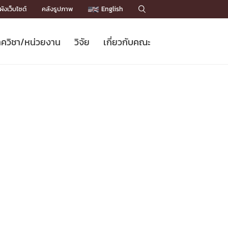
ังเว็บไซต์
คลังรูปภาพ
English

ควิชา/หน่วยงาน
วิจัย
เกี่ยวกับคณะ
Sustainable Development Goals
ข่าวรับสมัครนิสิต
หลักสูตรปริญญาโท
คณาจารย์ / บุคลากร
เบอร์ติดต่อหน่วยงาน
ข่าววิจัย
แนะนำคณะ


DGs)
BULLETIN
ทำเนียบศักดิ์อินทาเนีย
ทำเนียบนักวิจัย
โครงสร้างองค์กร
โครงการ Chula Engineering สนับสนุน
ปริญญากิตติมศักดิ์
วารสารวิชาการ
Facts and Figures
เรียนรู้ตลอดชีวิต (Lifelong Learning)
ประชาสัมพันธ์ทุนวิจัย (พิเศษ)
ติดต่อคณะ

คำถามด้านวิจัยที่พบบ่อย
ห้องสมุด

เชื่อมต่อหน่วยงานด้านวิจัย