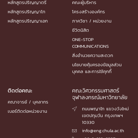
หลักสูตรปริญญาตรี
คณะผู้บริหาร
หลักสูตรปริญญาโท
โครงสร้างองค์กร
หลักสูตรปริญญาเอก
ภาควิชา / หน่วยงาน
ชีวิตนิสิต
ONE-STOP
COMMUNICATIONS
สิ่งอำนวยความสะดวก
นโยบายคุ้มครองข้อมูลส่วน
บุคคล และการใช้คุกกี้
ติดต่อคณะ
คณะวิศวกรรมศาสตร์
จุฬาลงกรณ์มหาวิทยาลัย
คณาจารย์ / บุคลากร
ถนนพญาไท แขวงวังใหม่

เบอร์ติดต่อหน่วยงาน
เขตปทุมวัน กรุงเทพฯ
10330
info@eng.chula.ac.th
