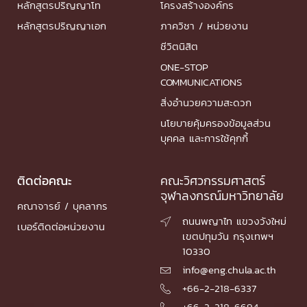
หลักสูตรปริญญาโท
โครงสร้างองค์กร
หลักสูตรปริญญาเอก
ภาควิชา / หน่วยงาน
ชีวิตนิสิต
ONE-STOP
COMMUNICATIONS
สิ่งอำนวยความสะดวก
นโยบายคุ้มครองข้อมูลส่วน
บุคคล และการใช้คุกกี้
ติดต่อคณะ
คณะวิศวกรรมศาสตร์
จุฬาลงกรณ์มหาวิทยาลัย
คณาจารย์ / บุคลากร
ถนนพญาไท แขวงวังใหม่

เบอร์ติดต่อหน่วยงาน
เขตปทุมวัน กรุงเทพฯ
10330
info@eng.chula.ac.th

+66-2-218-6337

+66-2-218-6694