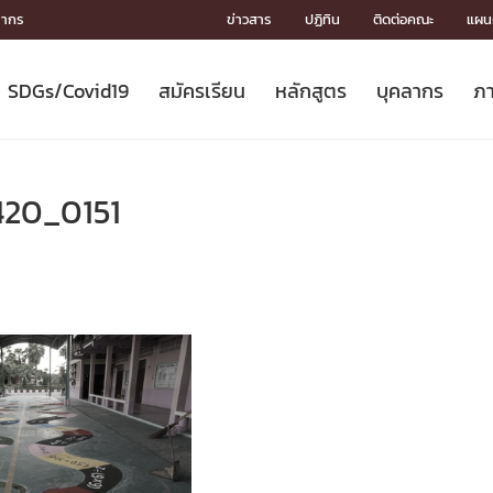
ลากร
ข่าวสาร
ปฏิทิน
ติดต่อคณะ
แผนผ
SDGs/Covid19
สมัครเรียน
หลักสูตร
บุคลากร
ภา
ION
ICS
MENTS
CH
Toward Innovative Society: fight
หลักสูตรที่เปิดสอน
หลักสูตรปริญญาตรี
คณะผู้บริหาร
หน่วยงาน
จรรยาบรรณนักวิจัย
เกี่ยวข้องกับ COVID-19















COVID19
(S
ปฏิทินรับสมัครนิสิต
หลักสูตรปริญญาเอก
โครงสร้างองค์กร
กลุ่มวิจัย
Partnership











N
420_0151
Engineering My World : สร้างสรรค์
ศาสตราจารย์กิตติคุณ
ผลงานวิจัย
สิ่งอำนวยความสะดวก








โลกใหม่ด้วยวิศวกรรม
การ
ประชาสัมพันธ์ทุนวิจัย (ปกติ)
ดาวน์โหลด




ประกาศและแบบฟอร์ม
จุฬาฯ NetAuth





ติดต่อฝ่ายวิจัย
หน่วยวิศวศึกษา




multi-mentoring system

CS