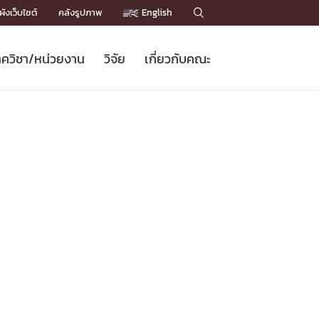
ังเว็บไซต์
คลังรูปภาพ
English

ควิชา/หน่วยงาน
วิจัย
เกี่ยวกับคณะ
Sustainable Development Goals
ข่าวรับสมัครนิสิต
หลักสูตรปริญญาโท
คณาจารย์ / บุคลากร
เบอร์ติดต่อหน่วยงาน
ข่าววิจัย
แนะนำคณะ


DGs)
BULLETIN
ทำเนียบศักดิ์อินทาเนีย
ทำเนียบนักวิจัย
โครงสร้างองค์กร
โครงการ Chula Engineering สนับสนุน
ปริญญากิตติมศักดิ์
วารสารวิชาการ
Facts and Figures
เรียนรู้ตลอดชีวิต (Lifelong Learning)
ประชาสัมพันธ์ทุนวิจัย (พิเศษ)
ติดต่อคณะ

คำถามด้านวิจัยที่พบบ่อย
ห้องสมุด

เชื่อมต่อหน่วยงานด้านวิจัย