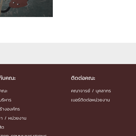
ด้วยวิศวกรรม
นรู้ตลอดชีวิต
งสร้างองค์กร
ุณ
วกับคณะ
ติดต่อคณะ
NTS
ำคณะ
คณาจารย์ / บุคลากร
บริหาร
เบอร์ติดต่อหน่วยงาน
ร้างองค์กร
ชา / หน่วยงาน
สิต