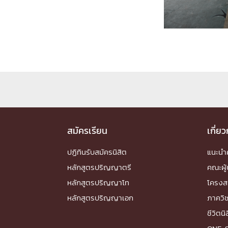
Engineering My World : สร้างสรรค์โลกใหม่
โครงการ Chula Engineering สนับสนุนการเรีย
(Lifelong Learning)
FACULTY
หน้าแรกบุคลากร

คณะผู้บริหาร
คณาจารย์ / บุคลากร
โคร
ทำเนียบศักดิ์อินทาเนีย
ศาสตราจารย์กิตติค
ปริญญากิตติมศักดิ์
สมัครเรียน
เกี่ย
DEPARTME
ปฏิทินรับสมัครนิสิต
แนะน
หลักสูตรปริญญาตรี
คณะผู้
หน้าแรกภาควิชา/หน่วยงาน

หลักสูตรปริญญาโท
โครงส
หน่วยงาน
เบอร์ติดต่อหน่วยงาน
หลักสูตรปริญญาเอก
ภาควิ
RESEARCH
ชีวิตนิ