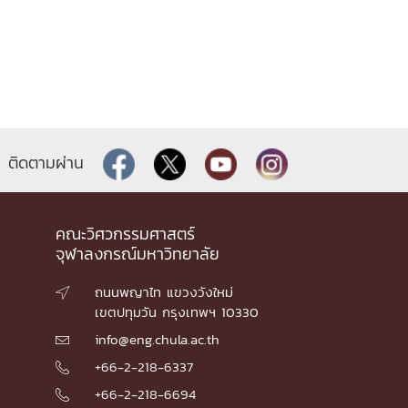
ติดตามผ่าน
คณะวิศวกรรมศาสตร์
จุฬาลงกรณ์มหาวิทยาลัย
ถนนพญาไท แขวงวังใหม่

เขตปทุมวัน กรุงเทพฯ 10330
info@eng.chula.ac.th

+66-2-218-6337

+66-2-218-6694
