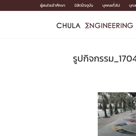
Skip
ผู้สนใจเข้าศึกษา
นิสิตปัจจุบัน
บุคคลทั่วไป
บุค
to
content
หน้าแรกSDGs/Covid19

Toward Innovative Society: fight COVID19
ADMISS
ACADEM
FACULTY
DEPART
RESEAR
ABOUT
หน้าแรกSDGs/Covid19

Sustainable Development Goals (SDGs)
ADMISSIO
รูปกิจกรรม_170
หน้าแรกสมัครเรียน
หน้าแรกหลักสูตร
หน้าแรกบุคลากร
หน้าแรกภาควิชา/หน่วยงาน
หน้าแรกวิจัย
หน้าแรกเกี่ยวกับคณะ






หน้าแรกสมัครเรียน

หลักสูตรที่เปิดสอน
ข่าวรับสมัครนิสิต
ปฏิทินรับสมัครนิสิต
ACADEMI
หน้าแรกหลักสูตร

หลักสูตรปริญญาตรี
หลักสูตรปริญญาโท
หลักสูตรปริญญาเอก
BULLETIN