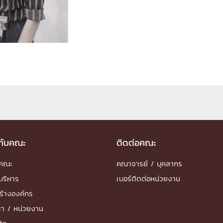
ด้วยวิศวกรรม
นรู้ตลอดชีวิต
งสร้างองค์กร
ุณ
NTS
วกับคณะ
ติดต่อคณะ
ำคณะ
คณาจารย์ / บุคลากร
บริหาร
เบอร์ติดต่อหน่วยงาน
ร้างองค์กร
ชา / หน่วยงาน