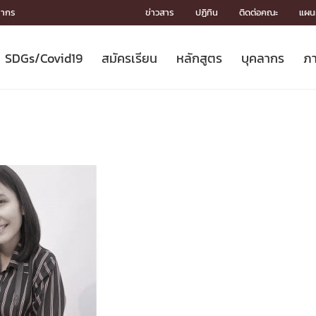
ลากร
ข่าวสาร
ปฏิทิน
ติดต่อคณะ
แผนผ
SDGs/Covid19
สมัครเรียน
หลักสูตร
บุคลากร
ภา
ION
ICS
MENTS
CH
Toward Innovative Society: fight
หลักสูตรที่เปิดสอน
หลักสูตรปริญญาตรี
คณะผู้บริหาร
หน่วยงาน
จรรยาบรรณนักวิจัย
เกี่ยวข้องกับ COVID-19















COVID19
(S
ปฏิทินรับสมัครนิสิต
หลักสูตรปริญญาเอก
โครงสร้างองค์กร
กลุ่มวิจัย
Partnership











N
Engineering My World : สร้างสรรค์
ศาสตราจารย์กิตติคุณ
ผลงานวิจัย
สิ่งอำนวยความสะดวก








โลกใหม่ด้วยวิศวกรรม
การ
ประชาสัมพันธ์ทุนวิจัย (ปกติ)
ดาวน์โหลด




ประกาศและแบบฟอร์ม
จุฬาฯ NetAuth





ติดต่อฝ่ายวิจัย
หน่วยวิศวศึกษา




multi-mentoring system

CS