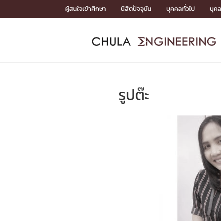
Skip
ผู้สนใจเข้าศึกษา
นิสิตปัจจุบัน
บุคคลทั่วไป
บุค
to
content
หน้าแรกSDGs/Covid19

Toward Innovative Society: fight COVID19
ADMISS
ACADEM
FACULTY
DEPART
RESEAR
ABOUT
หน้าแรกSDGs/Covid19

Sustainable Development Goals (SDGs)
ADMISSIO
รูปต๊ะ
หน้าแรกสมัครเรียน
หน้าแรกหลักสูตร
หน้าแรกบุคลากร
หน้าแรกภาควิชา/หน่วยงาน
หน้าแรกวิจัย
หน้าแรกเกี่ยวกับคณะ






หน้าแรกสมัครเรียน

หลักสูตรที่เปิดสอน
ข่าวรับสมัครนิสิต
ปฏิทินรับสมัครนิสิต
ACADEMI
หน้าแรกหลักสูตร

หลักสูตรปริญญาตรี
หลักสูตรปริญญาโท
หลักสูตรปริญญาเอก
BULLETIN