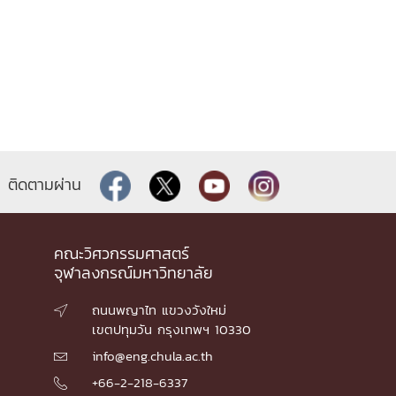
ติดตามผ่าน
คณะวิศวกรรมศาสตร์
จุฬาลงกรณ์มหาวิทยาลัย
ถนนพญาไท แขวงวังใหม่

เขตปทุมวัน กรุงเทพฯ 10330
info@eng.chula.ac.th

+66-2-218-6337
