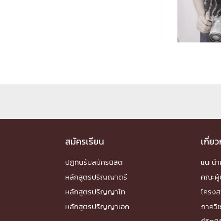
Engineering My World : สร้างสรรค์โลกใหม่
โครงการ Chula Engineering สนับสนุนการเรีย
(Lifelong Learning)
FACULTY
หน้าแรกบุคลากร

คณะผู้บริหาร
คณาจารย์ / บุคลากร
โคร
ทำเนียบศักดิ์อินทาเนีย
ศาสตราจารย์กิตติค
ปริญญากิตติมศักดิ์
DEPARTME
สมัครเรียน
เกี่ย
ปฏิทินรับสมัครนิสิต
แนะน
หน้าแรกภาควิชา/หน่วยงาน

หลักสูตรปริญญาตรี
คณะผู้
หน่วยงาน
เบอร์ติดต่อหน่วยงาน
หลักสูตรปริญญาโท
โครงส
RESEARCH
หลักสูตรปริญญาเอก
ภาควิ