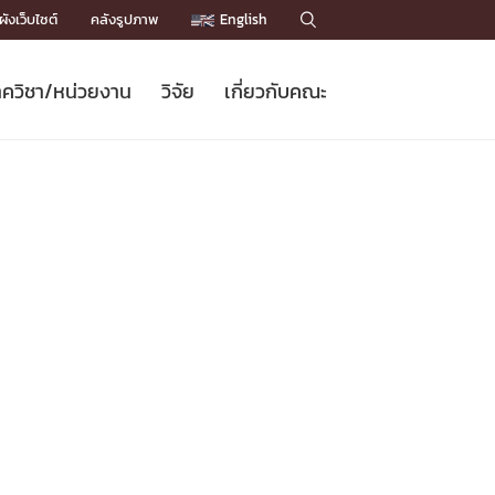
ังเว็บไซต์
คลังรูปภาพ
English

ควิชา/หน่วยงาน
วิจัย
เกี่ยวกับคณะ
Sustainable Development Goals
ข่าวรับสมัครนิสิต
หลักสูตรปริญญาโท
คณาจารย์ / บุคลากร
เบอร์ติดต่อหน่วยงาน
ข่าววิจัย
แนะนำคณะ


DGs)
BULLETIN
ทำเนียบศักดิ์อินทาเนีย
ทำเนียบนักวิจัย
โครงสร้างองค์กร
โครงการ Chula Engineering สนับสนุน
ปริญญากิตติมศักดิ์
วารสารวิชาการ
Facts and Figures
เรียนรู้ตลอดชีวิต (Lifelong Learning)
ประชาสัมพันธ์ทุนวิจัย (พิเศษ)
ติดต่อคณะ

คำถามด้านวิจัยที่พบบ่อย
ห้องสมุด

เชื่อมต่อหน่วยงานด้านวิจัย