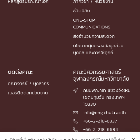
หลักสูตรปริญญาเอก
ภาควิชา / หน่วยงาน
ชีวิตนิสิต
ONE-STOP
COMMUNICATIONS
สิ่งอำนวยความสะดวก
นโยบายคุ้มครองข้อมูลส่วน
บุคคล และการใช้คุกกี้
ติดต่อคณะ
คณะวิศวกรรมศาสตร์
จุฬาลงกรณ์มหาวิทยาลัย
คณาจารย์ / บุคลากร
ถนนพญาไท แขวงวังใหม่

เบอร์ติดต่อหน่วยงาน
เขตปทุมวัน กรุงเทพฯ
10330
info@eng.chula.ac.th

+66-2-218-6337

+66-2-218-6694

เราใช้คุกกี้เพื่อพัฒนาประสิทธิภาพ และประสบการณ์ที่ดีในการใช้เว็บไซต์