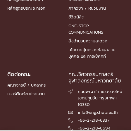
หลักสูตรปริญญาเอก
ภาควิชา / หน่วยงาน
ชีวิตนิสิต
ONE-STOP
COMMUNICATIONS
สิ่งอำนวยความสะดวก
นโยบายคุ้มครองข้อมูลส่วน
บุคคล และการใช้คุกกี้
ติดต่อคณะ
คณะวิศวกรรมศาสตร์
จุฬาลงกรณ์มหาวิทยาลัย
คณาจารย์ / บุคลากร
ถนนพญาไท แขวงวังใหม่

เบอร์ติดต่อหน่วยงาน
เขตปทุมวัน กรุงเทพฯ
10330
info@eng.chula.ac.th

+66-2-218-6337

+66-2-218-6694
