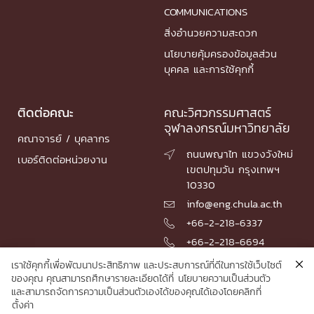
COMMUNICATIONS
สิ่งอำนวยความสะดวก
นโยบายคุ้มครองข้อมูลส่วน
บุคคล และการใช้คุกกี้
ติดต่อคณะ
คณะวิศวกรรมศาสตร์
จุฬาลงกรณ์มหาวิทยาลัย
คณาจารย์ / บุคลากร
ถนนพญาไท แขวงวังใหม่

เบอร์ติดต่อหน่วยงาน
เขตปทุมวัน กรุงเทพฯ
10330
info@eng.chula.ac.th

+66-2-218-6337

+66-2-218-6694

เราใช้คุกกี้เพื่อพัฒนาประสิทธิภาพ และประสบการณ์ที่ดีในการใช้เว็บไซต์
ของคุณ คุณสามารถศึกษารายละเอียดได้ที่
นโยบายความเป็นส่วนตัว
และสามารถจัดการความเป็นส่วนตัวเองได้ของคุณได้เองโดยคลิกที่
© 2026 Faculty of Engineering, Chulalongkorn University
ตั้งค่า