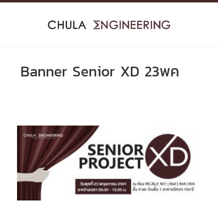
Skip
to
content
Banner Senior XD 23พค