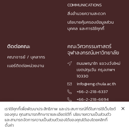
COMMUNICATIONS
สิ่งอำนวยความสะดวก
นโยบายคุ้มครองข้อมูลส่วน
บุคคล และการใช้คุกกี้
ติดต่อคณะ
คณะวิศวกรรมศาสตร์
จุฬาลงกรณ์มหาวิทยาลัย
คณาจารย์ / บุคลากร
ถนนพญาไท แขวงวังใหม่

เบอร์ติดต่อหน่วยงาน
เขตปทุมวัน กรุงเทพฯ
10330
info@eng.chula.ac.th

+66-2-218-6337

+66-2-218-6694

เราใช้คุกกี้เพื่อพัฒนาประสิทธิภาพ และประสบการณ์ที่ดีในการใช้เว็บไซต์
ของคุณ คุณสามารถศึกษารายละเอียดได้ที่
นโยบายความเป็นส่วนตัว
และสามารถจัดการความเป็นส่วนตัวเองได้ของคุณได้เองโดยคลิกที่
© 2026 Faculty of Engineering, Chulalongkorn University
ตั้งค่า