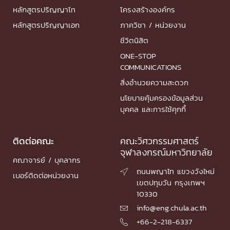
หลักสูตรปริญญาโท
โครงสร้างองค์กร
หลักสูตรปริญญาเอก
ภาควิชา / หน่วยงาน
ชีวิตนิสิต
ONE-STOP
COMMUNICATIONS
สิ่งอำนวยความสะดวก
นโยบายคุ้มครองข้อมูลส่วน
บุคคล และการใช้คุกกี้
ติดต่อคณะ
คณะวิศวกรรมศาสตร์
จุฬาลงกรณ์มหาวิทยาลัย
คณาจารย์ / บุคลากร
ถนนพญาไท แขวงวังใหม่

เบอร์ติดต่อหน่วยงาน
เขตปทุมวัน กรุงเทพฯ
10330
info@eng.chula.ac.th

+66-2-218-6337
