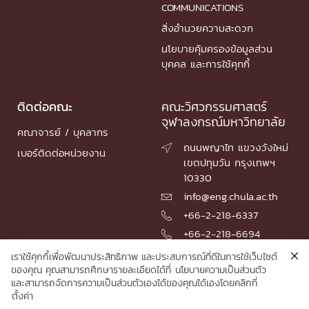
COMMUNICATIONS
สิ่งอำนวยความสะดวก
นโยบายคุ้มครองข้อมูลส่วน
บุคคล และการใช้คุกกี้
ติดต่อคณะ
คณะวิศวกรรมศาสตร์
จุฬาลงกรณ์มหาวิทยาลัย
คณาจารย์ / บุคลากร
ถนนพญาไท แขวงวังใหม่

เบอร์ติดต่อหน่วยงาน
เขตปทุมวัน กรุงเทพฯ
10330
info@eng.chula.ac.th

+66-2-218-6337

+66-2-218-6694

เราใช้คุกกี้เพื่อพัฒนาประสิทธิภาพ และประสบการณ์ที่ดีในการใช้เว็บไซต์
ของคุณ คุณสามารถศึกษารายละเอียดได้ที่
นโยบายความเป็นส่วนตัว
และสามารถจัดการความเป็นส่วนตัวเองได้ของคุณได้เองโดยคลิกที่
© 2026 Faculty of Engineering, Chulalongkorn University
ตั้งค่า