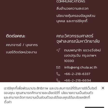
COMMUNICATIONS
สิ่งอำนวยความสะดวก
นโยบายคุ้มครองข้อมูลส่วน
บุคคล และการใช้คุกกี้
ติดต่อคณะ
คณะวิศวกรรมศาสตร์
จุฬาลงกรณ์มหาวิทยาลัย
คณาจารย์ / บุคลากร
ถนนพญาไท แขวงวังใหม่

เบอร์ติดต่อหน่วยงาน
เขตปทุมวัน กรุงเทพฯ
10330
info@eng.chula.ac.th

+66-2-218-6337

+66-2-218-6694

เราใช้คุกกี้เพื่อพัฒนาประสิทธิภาพ และประสบการณ์ที่ดีในการใช้เว็บไซต์
ของคุณ คุณสามารถศึกษารายละเอียดได้ที่
นโยบายความเป็นส่วนตัว
และสามารถจัดการความเป็นส่วนตัวเองได้ของคุณได้เองโดยคลิกที่
© 2026 Faculty of Engineering, Chulalongkorn University
ตั้งค่า