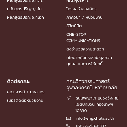
หลักสูตรปริญญาตรี
คณะผู้บริหาร
หลักสูตรปริญญาโท
โครงสร้างองค์กร
หลักสูตรปริญญาเอก
ภาควิชา / หน่วยงาน
ชีวิตนิสิต
ONE-STOP
COMMUNICATIONS
สิ่งอำนวยความสะดวก
นโยบายคุ้มครองข้อมูลส่วน
บุคคล และการใช้คุกกี้
ติดต่อคณะ
คณะวิศวกรรมศาสตร์
จุฬาลงกรณ์มหาวิทยาลัย
คณาจารย์ / บุคลากร
ถนนพญาไท แขวงวังใหม่

เบอร์ติดต่อหน่วยงาน
เขตปทุมวัน กรุงเทพฯ
10330
info@eng.chula.ac.th

+66-2-218-6337
