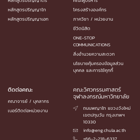
หลักสูตรปริญญาตรี
คณะผู้บริหาร
หลักสูตรปริญญาโท
โครงสร้างองค์กร
หลักสูตรปริญญาเอก
ภาควิชา / หน่วยงาน
ชีวิตนิสิต
ONE-STOP
COMMUNICATIONS
สิ่งอำนวยความสะดวก
นโยบายคุ้มครองข้อมูลส่วน
บุคคล และการใช้คุกกี้
ติดต่อคณะ
คณะวิศวกรรมศาสตร์
จุฬาลงกรณ์มหาวิทยาลัย
คณาจารย์ / บุคลากร
ถนนพญาไท แขวงวังใหม่

เบอร์ติดต่อหน่วยงาน
เขตปทุมวัน กรุงเทพฯ
10330
info@eng.chula.ac.th

+66-2-218-6337
