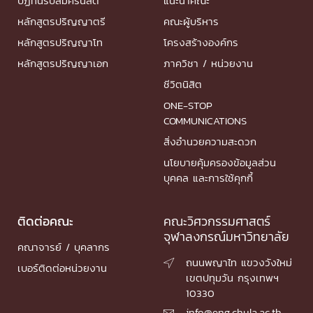
ปฏิทินรับสมัครนิสิต
แนะนำคณะ
หลักสูตรปริญญาตรี
คณะผู้บริหาร
หลักสูตรปริญญาโท
โครงสร้างองค์กร
หลักสูตรปริญญาเอก
ภาควิชา / หน่วยงาน
ชีวิตนิสิต
ONE-STOP
COMMUNICATIONS
สิ่งอำนวยความสะดวก
นโยบายคุ้มครองข้อมูลส่วน
บุคคล และการใช้คุกกี้
ติดต่อคณะ
คณะวิศวกรรมศาสตร์
จุฬาลงกรณ์มหาวิทยาลัย
คณาจารย์ / บุคลากร
ถนนพญาไท แขวงวังใหม่

เบอร์ติดต่อหน่วยงาน
เขตปทุมวัน กรุงเทพฯ
10330
info@eng.chula.ac.th
