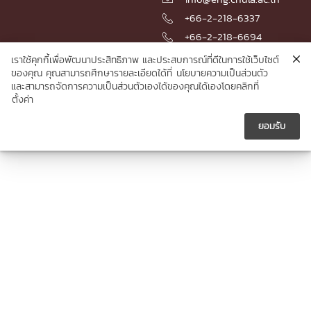
+66-2-218-6337

+66-2-218-6694

เราใช้คุกกี้เพื่อพัฒนาประสิทธิภาพ และประสบการณ์ที่ดีในการใช้เว็บไซต์
ของคุณ คุณสามารถศึกษารายละเอียดได้ที่
นโยบายความเป็นส่วนตัว
และสามารถจัดการความเป็นส่วนตัวเองได้ของคุณได้เองโดยคลิกที่
© 2026 Faculty of Engineering, Chulalongkorn University
ตั้งค่า
ยอมรับ




