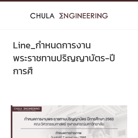
Skip
to
content
Line_กำหนดการงาน
พระราชทานปริญญาบัตร-ปี
การศึ