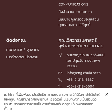
COMMUNICATIONS
สิ่งอำนวยความสะดวก
นโยบายคุ้มครองข้อมูลส่วน
บุคคล และการใช้คุกกี้
ติดต่อคณะ
คณะวิศวกรรมศาสตร์
จุฬาลงกรณ์มหาวิทยาลัย
คณาจารย์ / บุคลากร
ถนนพญาไท แขวงวังใหม่

เบอร์ติดต่อหน่วยงาน
เขตปทุมวัน กรุงเทพฯ
10330
info@eng.chula.ac.th

+66-2-218-6337

+66-2-218-6694

เราใช้คุกกี้เพื่อพัฒนาประสิทธิภาพ และประสบการณ์ที่ดีในการใช้เว็บไซต์
ของคุณ คุณสามารถศึกษารายละเอียดได้ที่
นโยบายความเป็นส่วนตัว
และสามารถจัดการความเป็นส่วนตัวเองได้ของคุณได้เองโดยคลิกที่
© 2026 Faculty of Engineering, Chulalongkorn University
ตั้งค่า