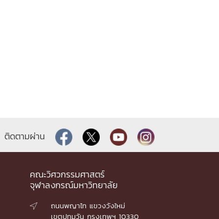
ติดตามผ่าน
คณะวิศวกรรมศาสตร์
จุฬาลงกรณ์มหาวิทยาลัย
ถนนพญาไท แขวงวังใหม่

เขตปทุมวัน กรุงเทพฯ 10330