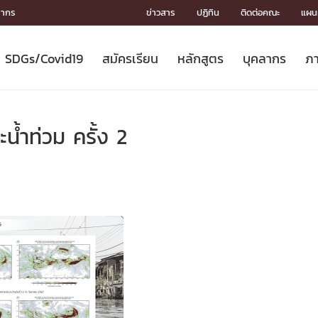
ลากร
ข่าวสาร
ปฏิทิน
ติดต่อคณะ
แผนผ
SDGs/Covid19
สมัครเรียน
หลักสูตร
บุคลากร
ภา
ION
ICS
MENTS
CH
Toward Innovative Society: fight
หลักสูตรที่เปิดสอน
หลักสูตรปริญญาตรี
คณะผู้บริหาร
หน่วยงาน
จรรยาบรรณนักวิจัย
เกี่ยวข้องกับ COVID-19















COVID19
(S
ปฏิทินรับสมัครนิสิต
หลักสูตรปริญญาเอก
โครงสร้างองค์กร
กลุ่มวิจัย
Partnership











N
้ำท่วม ครั้ง 2
Engineering My World : สร้างสรรค์
ศาสตราจารย์กิตติคุณ
ผลงานวิจัย
สิ่งอำนวยความสะดวก








โลกใหม่ด้วยวิศวกรรม
การ
ประชาสัมพันธ์ทุนวิจัย (ปกติ)
ดาวน์โหลด




ประกาศและแบบฟอร์ม
จุฬาฯ NetAuth





ติดต่อฝ่ายวิจัย
หน่วยวิศวศึกษา




multi-mentoring system

CS