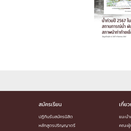
Engineering My World : สร้างสรรค์โลกใหม่
โครงการ Chula Engineering สนับสนุนการเรีย
(Lifelong Learning)
FACULTY
หน้าแรกบุคลากร

คณะผู้บริหาร
คณาจารย์ / บุคลากร
โคร
ทำเนียบศักดิ์อินทาเนีย
ศาสตราจารย์กิตติค
ปริญญากิตติมศักดิ์
DEPARTME
หน้าแรกภาควิชา/หน่วยงาน

สมัครเรียน
เกี่ย
หน่วยงาน
เบอร์ติดต่อหน่วยงาน
RESEARCH
ปฏิทินรับสมัครนิสิต
แนะน
หลักสูตรปริญญาตรี
คณะผู้