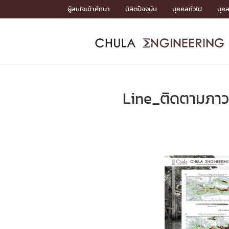
Skip
ผู้สนใจเข้าศึกษา
นิสิตปัจจุบัน
บุคคลทั่วไป
บุค
to
content
หน้าแรกSDGs/Covid19

Toward Innovative Society: fight COVID19
ADMISS
ACADEM
FACULTY
DEPART
RESEAR
ABOUT
หน้าแรกSDGs/Covid19

Sustainable Development Goals (SDGs)
ADMISSIO
Line_ติดตามภาวะน
หน้าแรกสมัครเรียน
หน้าแรกหลักสูตร
หน้าแรกบุคลากร
หน้าแรกภาควิชา/หน่วยงาน
หน้าแรกวิจัย
หน้าแรกเกี่ยวกับคณะ






หน้าแรกสมัครเรียน

หลักสูตรที่เปิดสอน
ข่าวรับสมัครนิสิต
ปฏิทินรับสมัครนิสิต
ACADEMI
หน้าแรกหลักสูตร

หลักสูตรปริญญาตรี
หลักสูตรปริญญาโท
หลักสูตรปริญญาเอก
BULLETIN