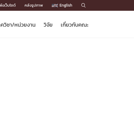
ังเว็บไซต์
คลังรูปภาพ
English

ควิชา/หน่วยงาน
วิจัย
เกี่ยวกับคณะ
Sustainable Development Goals
ข่าวรับสมัครนิสิต
หลักสูตรปริญญาโท
คณาจารย์ / บุคลากร
เบอร์ติดต่อหน่วยงาน
ข่าววิจัย
แนะนำคณะ


DGs)
BULLETIN
ทำเนียบศักดิ์อินทาเนีย
ทำเนียบนักวิจัย
โครงสร้างองค์กร
โครงการ Chula Engineering สนับสนุน
ปริญญากิตติมศักดิ์
วารสารวิชาการ
Facts and Figures
เรียนรู้ตลอดชีวิต (Lifelong Learning)
ประชาสัมพันธ์ทุนวิจัย (พิเศษ)
ติดต่อคณะ

คำถามด้านวิจัยที่พบบ่อย
ห้องสมุด

เชื่อมต่อหน่วยงานด้านวิจัย