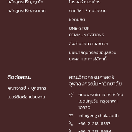
หลักสูตรปริญญาโท
โครงสร้างองค์กร
หลักสูตรปริญญาเอก
ภาควิชา / หน่วยงาน
ชีวิตนิสิต
ONE-STOP
COMMUNICATIONS
สิ่งอำนวยความสะดวก
นโยบายคุ้มครองข้อมูลส่วน
บุคคล และการใช้คุกกี้
ติดต่อคณะ
คณะวิศวกรรมศาสตร์
จุฬาลงกรณ์มหาวิทยาลัย
คณาจารย์ / บุคลากร
ถนนพญาไท แขวงวังใหม่

เบอร์ติดต่อหน่วยงาน
เขตปทุมวัน กรุงเทพฯ
10330
info@eng.chula.ac.th

+66-2-218-6337

+66-2-218-6694
