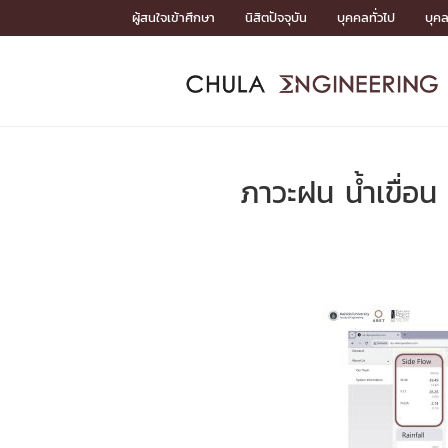
Skip
ผู้สนใจเข้าศึกษา
นิสิตปัจจุบัน
บุคคลทั่วไป
บุค
to
content
หน้าแรกSDGs/Covid19

Toward Innovative Society: fight COVID19
ADMISS
ACADEM
FACULTY
DEPART
RESEAR
ABOUT
หน้าแรกSDGs/Covid19

Sustainable Development Goals (SDGs)
ADMISSIO
ภาวะฝน น้ำเขื่อน
หน้าแรกสมัครเรียน
หน้าแรกหลักสูตร
หน้าแรกบุคลากร
หน้าแรกภาควิชา/หน่วยงาน
หน้าแรกวิจัย
หน้าแรกเกี่ยวกับคณะ






หน้าแรกสมัครเรียน

หลักสูตรที่เปิดสอน
ข่าวรับสมัครนิสิต
ปฏิทินรับสมัครนิสิต
ACADEMI
หน้าแรกหลักสูตร

หลักสูตรปริญญาตรี
หลักสูตรปริญญาโท
หลักสูตรปริญญาเอก
BULLETIN