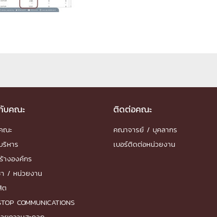
ด้วยวิศวกรรม
นรู้ตลอดชีวิต
งสร้างองค์กร
ุณ
วกับคณะ
ติดต่อคณะ
ำคณะ
คณาจารย์ / บุคลากร
NTS
บริหาร
เบอร์ติดต่อหน่วยงาน
ร้างองค์กร
ชา / หน่วยงาน
สิต
STOP COMMUNICATIONS
ำนวยความสะดวก