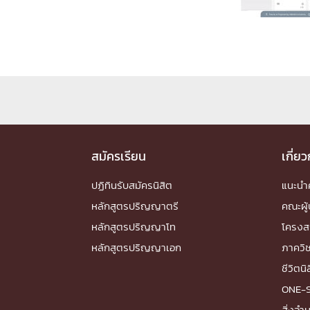
Engineering My World : สร้างสรรค์โลกใหม่
โครงการ Chula Engineering สนับสนุนการเรีย
(Lifelong Learning)
FACULTY
หน้าแรกบุคลากร

คณะผู้บริหาร
คณาจารย์ / บุคลากร
โคร
ทำเนียบศักดิ์อินทาเนีย
ศาสตราจารย์กิตติค
สมัครเรียน
เกี่ย
ปริญญากิตติมศักดิ์
ปฏิทินรับสมัครนิสิต
แนะน
DEPARTME
หลักสูตรปริญญาตรี
คณะผู้
หลักสูตรปริญญาโท
โครงส
หน้าแรกภาควิชา/หน่วยงาน

หลักสูตรปริญญาเอก
ภาควิ
หน่วยงาน
เบอร์ติดต่อหน่วยงาน
ชีวิตนิ
RESEARCH
ONE-
สิ่งอ