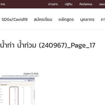
ลากร
ข่าวสาร
ปฏิทิน
ติดต่อคณะ
แผนผ
SDGs/Covid19
สมัครเรียน
หลักสูตร
บุคลากร
ภา
ION
ICS
MENTS
CH
Toward Innovative Society: fight
หลักสูตรที่เปิดสอน
หลักสูตรปริญญาตรี
คณะผู้บริหาร
หน่วยงาน
จรรยาบรรณนักวิจัย
เกี่ยวข้องกับ COVID-19















COVID19
(S
ปฏิทินรับสมัครนิสิต
หลักสูตรปริญญาเอก
โครงสร้างองค์กร
กลุ่มวิจัย
Partnership











N
 น้ำท่า น้ำท่วม (240967)_Page_17
Engineering My World : สร้างสรรค์
ศาสตราจารย์กิตติคุณ
ผลงานวิจัย
สิ่งอำนวยความสะดวก








โลกใหม่ด้วยวิศวกรรม
การ
ประชาสัมพันธ์ทุนวิจัย (ปกติ)
ดาวน์โหลด




ประกาศและแบบฟอร์ม
จุฬาฯ NetAuth





ติดต่อฝ่ายวิจัย
หน่วยวิศวศึกษา




multi-mentoring system

CS