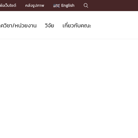
ังเว็บไซต์
คลังรูปภาพ
English

ควิชา/หน่วยงาน
วิจัย
เกี่ยวกับคณะ
Sustainable Development Goals
ข่าวรับสมัครนิสิต
หลักสูตรปริญญาโท
คณาจารย์ / บุคลากร
เบอร์ติดต่อหน่วยงาน
ข่าววิจัย
แนะนำคณะ


DGs)
BULLETIN
ทำเนียบศักดิ์อินทาเนีย
ทำเนียบนักวิจัย
โครงสร้างองค์กร
โครงการ Chula Engineering สนับสนุน
ปริญญากิตติมศักดิ์
วารสารวิชาการ
Facts and Figures
เรียนรู้ตลอดชีวิต (Lifelong Learning)
ประชาสัมพันธ์ทุนวิจัย (พิเศษ)
ติดต่อคณะ

คำถามด้านวิจัยที่พบบ่อย
ห้องสมุด

เชื่อมต่อหน่วยงานด้านวิจัย