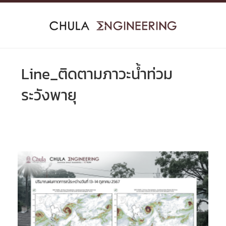
Skip
to
content
Line_ติดตามภาวะน้ำท่วม
ระวังพายุ