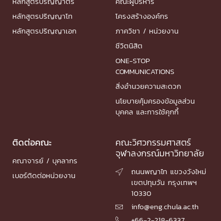
หลักสูตรปริญญาตรี
คณะผู้บริหาร
หลักสูตรปริญญาโท
โครงสร้างองค์กร
หลักสูตรปริญญาเอก
ภาควิชา / หน่วยงาน
ชีวิตนิสิต
ONE-STOP
COMMUNICATIONS
สิ่งอำนวยความสะดวก
นโยบายคุ้มครองข้อมูลส่วน
บุคคล และการใช้คุกกี้
ติดต่อคณะ
คณะวิศวกรรมศาสตร์
จุฬาลงกรณ์มหาวิทยาลัย
คณาจารย์ / บุคลากร
ถนนพญาไท แขวงวังใหม่

เบอร์ติดต่อหน่วยงาน
เขตปทุมวัน กรุงเทพฯ
10330
info@eng.chula.ac.th

+66-2-218-6337
