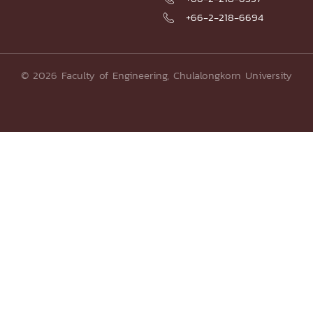
+66-2-218-6694

© 2026 Faculty of Engineering, Chulalongkorn University