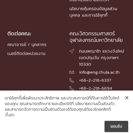
นโยบายคุ้มครองข้อมูลส่วน
บุคคล และการใช้คุกกี้
ติดต่อคณะ
คณะวิศวกรรมศาสตร์
จุฬาลงกรณ์มหาวิทยาลัย
คณาจารย์ / บุคลากร
ถนนพญาไท แขวงวังใหม่

เบอร์ติดต่อหน่วยงาน
เขตปทุมวัน กรุงเทพฯ
10330
info@eng.chula.ac.th

+66-2-218-6337

+66-2-218-6694

เราใช้คุกกี้เพื่อพัฒนาประสิทธิภาพ และประสบการณ์ที่ดีในการใช้เว็บไซต์
ของคุณ คุณสามารถศึกษารายละเอียดได้ที่
นโยบายความเป็นส่วนตัว
และสามารถจัดการความเป็นส่วนตัวเองได้ของคุณได้เองโดยคลิกที่
© 2026 Faculty of Engineering, Chulalongkorn University
ตั้งค่า
ยอมรับ




