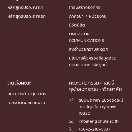
หลักสูตรปริญญาโท
โครงสร้างองค์กร
หลักสูตรปริญญาเอก
ภาควิชา / หน่วยงาน
ชีวิตนิสิต
ONE-STOP
COMMUNICATIONS
สิ่งอำนวยความสะดวก
นโยบายคุ้มครองข้อมูลส่วน
บุคคล และการใช้คุกกี้
ติดต่อคณะ
คณะวิศวกรรมศาสตร์
จุฬาลงกรณ์มหาวิทยาลัย
คณาจารย์ / บุคลากร
ถนนพญาไท แขวงวังใหม่

เบอร์ติดต่อหน่วยงาน
เขตปทุมวัน กรุงเทพฯ
10330
info@eng.chula.ac.th

+66-2-218-6337
