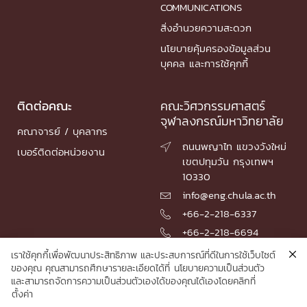
COMMUNICATIONS
สิ่งอำนวยความสะดวก
นโยบายคุ้มครองข้อมูลส่วน
บุคคล และการใช้คุกกี้
ติดต่อคณะ
คณะวิศวกรรมศาสตร์
จุฬาลงกรณ์มหาวิทยาลัย
คณาจารย์ / บุคลากร
ถนนพญาไท แขวงวังใหม่

เบอร์ติดต่อหน่วยงาน
เขตปทุมวัน กรุงเทพฯ
10330
info@eng.chula.ac.th

+66-2-218-6337

+66-2-218-6694

เราใช้คุกกี้เพื่อพัฒนาประสิทธิภาพ และประสบการณ์ที่ดีในการใช้เว็บไซต์
ของคุณ คุณสามารถศึกษารายละเอียดได้ที่
นโยบายความเป็นส่วนตัว
และสามารถจัดการความเป็นส่วนตัวเองได้ของคุณได้เองโดยคลิกที่
© 2026 Faculty of Engineering, Chulalongkorn University
ตั้งค่า