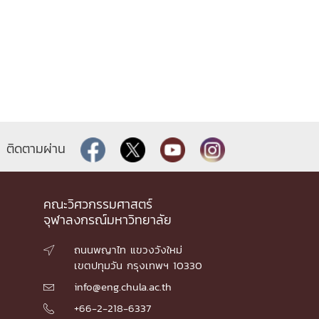
ติดตามผ่าน
คณะวิศวกรรมศาสตร์
จุฬาลงกรณ์มหาวิทยาลัย
ถนนพญาไท แขวงวังใหม่

เขตปทุมวัน กรุงเทพฯ 10330
info@eng.chula.ac.th

+66-2-218-6337
