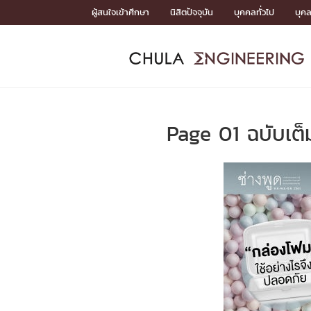
Skip
ผู้สนใจเข้าศึกษา
นิสิตปัจจุบัน
บุคคลทั่วไป
บุค
to
content
หน้าแรกSDGs/Covid19

Toward Innovative Society: fight COVID19
ADMISS
ACADEM
FACULTY
DEPART
RESEAR
ABOUT
หน้าแรกSDGs/Covid19

Sustainable Development Goals (SDGs)
ADMISSIO
Page 01 ฉบับเต
หน้าแรกสมัครเรียน
หน้าแรกหลักสูตร
หน้าแรกบุคลากร
หน้าแรกภาควิชา/หน่วยงาน
หน้าแรกวิจัย
หน้าแรกเกี่ยวกับคณะ






หน้าแรกสมัครเรียน

หลักสูตรที่เปิดสอน
ข่าวรับสมัครนิสิต
ปฏิทินรับสมัครนิสิต
ACADEMI
หน้าแรกหลักสูตร

หลักสูตรปริญญาตรี
หลักสูตรปริญญาโท
หลักสูตรปริญญาเอก
BULLETIN