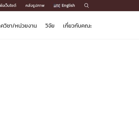
ังเว็บไซต์
คลังรูปภาพ
English

ควิชา/หน่วยงาน
วิจัย
เกี่ยวกับคณะ
Sustainable Development Goals
ข่าวรับสมัครนิสิต
หลักสูตรปริญญาโท
คณาจารย์ / บุคลากร
เบอร์ติดต่อหน่วยงาน
ข่าววิจัย
แนะนำคณะ


DGs)
BULLETIN
ทำเนียบศักดิ์อินทาเนีย
ทำเนียบนักวิจัย
โครงสร้างองค์กร
โครงการ Chula Engineering สนับสนุน
ปริญญากิตติมศักดิ์
วารสารวิชาการ
Facts and Figures
เรียนรู้ตลอดชีวิต (Lifelong Learning)
ประชาสัมพันธ์ทุนวิจัย (พิเศษ)
ติดต่อคณะ

คำถามด้านวิจัยที่พบบ่อย
ห้องสมุด

เชื่อมต่อหน่วยงานด้านวิจัย