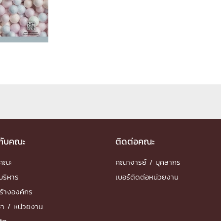
ด้วยวิศวกรรม
นรู้ตลอดชีวิต
งสร้างองค์กร
ุณ
NTS
วกับคณะ
ติดต่อคณะ
ำคณะ
คณาจารย์ / บุคลากร
บริหาร
เบอร์ติดต่อหน่วยงาน
ร้างองค์กร
ชา / หน่วยงาน