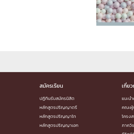
Engineering My World : สร้างสรรค์โลกใหม่
โครงการ Chula Engineering สนับสนุนการเรีย
(Lifelong Learning)
FACULTY
หน้าแรกบุคลากร

คณะผู้บริหาร
คณาจารย์ / บุคลากร
โคร
ทำเนียบศักดิ์อินทาเนีย
ศาสตราจารย์กิตติค
ปริญญากิตติมศักดิ์
DEPARTME
สมัครเรียน
เกี่ย
ปฏิทินรับสมัครนิสิต
แนะน
หน้าแรกภาควิชา/หน่วยงาน

หลักสูตรปริญญาตรี
คณะผู้
หน่วยงาน
เบอร์ติดต่อหน่วยงาน
หลักสูตรปริญญาโท
โครงส
RESEARCH
หลักสูตรปริญญาเอก
ภาควิ