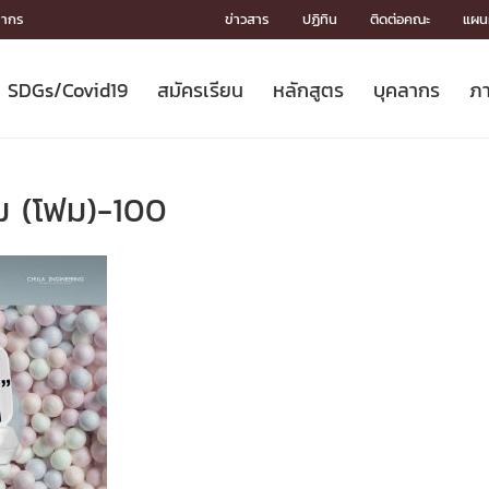
ลากร
ข่าวสาร
ปฏิทิน
ติดต่อคณะ
แผนผ
SDGs/Covid19
สมัครเรียน
หลักสูตร
บุคลากร
ภา
ION
ICS
MENTS
CH
Toward Innovative Society: fight
หลักสูตรที่เปิดสอน
หลักสูตรปริญญาตรี
คณะผู้บริหาร
หน่วยงาน
จรรยาบรรณนักวิจัย
เกี่ยวข้องกับ COVID-19















COVID19
(S
ปฏิทินรับสมัครนิสิต
หลักสูตรปริญญาเอก
โครงสร้างองค์กร
กลุ่มวิจัย
Partnership











N
็ม (โฟม)-100
Engineering My World : สร้างสรรค์
ศาสตราจารย์กิตติคุณ
ผลงานวิจัย
สิ่งอำนวยความสะดวก








โลกใหม่ด้วยวิศวกรรม
การ
ประชาสัมพันธ์ทุนวิจัย (ปกติ)
ดาวน์โหลด




ประกาศและแบบฟอร์ม
จุฬาฯ NetAuth





ติดต่อฝ่ายวิจัย
หน่วยวิศวศึกษา




multi-mentoring system

CS