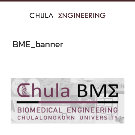
Skip
to
content
BME_banner