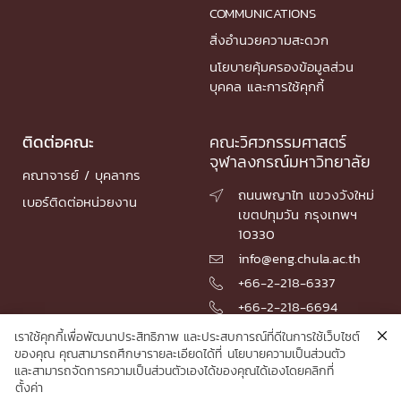
COMMUNICATIONS
สิ่งอำนวยความสะดวก
นโยบายคุ้มครองข้อมูลส่วน
บุคคล และการใช้คุกกี้
ติดต่อคณะ
คณะวิศวกรรมศาสตร์
จุฬาลงกรณ์มหาวิทยาลัย
คณาจารย์ / บุคลากร
ถนนพญาไท แขวงวังใหม่

เบอร์ติดต่อหน่วยงาน
เขตปทุมวัน กรุงเทพฯ
10330
info@eng.chula.ac.th

+66-2-218-6337

+66-2-218-6694

เราใช้คุกกี้เพื่อพัฒนาประสิทธิภาพ และประสบการณ์ที่ดีในการใช้เว็บไซต์
ของคุณ คุณสามารถศึกษารายละเอียดได้ที่
นโยบายความเป็นส่วนตัว
และสามารถจัดการความเป็นส่วนตัวเองได้ของคุณได้เองโดยคลิกที่
© 2026 Faculty of Engineering, Chulalongkorn University
ตั้งค่า