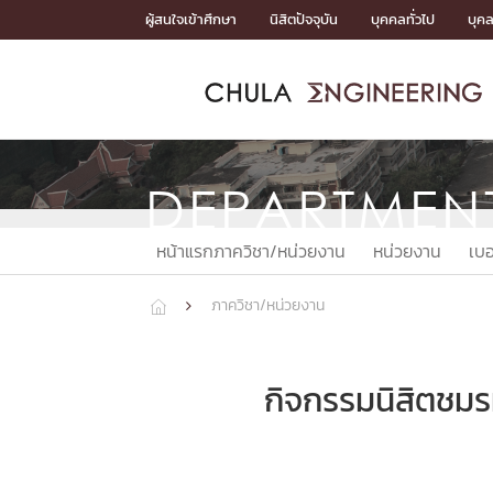
Skip
ผู้สนใจเข้าศึกษา
นิสิตปัจจุบัน
บุคคลทั่วไป
บุค
to
content
หน้าแรกSDGs/Covid19

Toward Innovative Society: fight COVID19
ADMISS
ACADEM
FACULTY
DEPART
RESEAR
ABOUT
หน้าแรกSDGs/Covid19

Sustainable Development Goals (SDGs)
DEPARTMEN
ADMISSIO
หน้าแรกสมัครเรียน
หน้าแรกหลักสูตร
หน้าแรกบุคลากร
หน้าแรกภาควิชา/หน่วยงาน
หน้าแรกวิจัย
หน้าแรกเกี่ยวกับคณะ






หน้าแรกภาควิชา/หน่วยงาน
หน่วยงาน
เบอ
หน้าแรกสมัครเรียน

หลักสูตรที่เปิดสอน
ข่าวรับสมัครนิสิต
ภาควิชา/หน่วยงาน


ปฏิทินรับสมัครนิสิต
ACADEMI
กิจกรรมนิสิตชม
หน้าแรกหลักสูตร

หลักสูตรปริญญาตรี
หลักสูตรปริญญาโท
หลักสูตรปริญญาเอก
BULLETIN