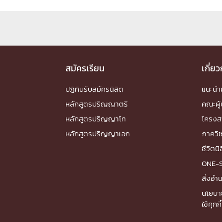
Engineering My World : สร้างสรรค์โลกใหม่
โครงการ Chula Engineering สนับสนุนการเรีย
(Lifelong Learning)
FACULTY
สมัครเรียน
เกี่ย
หน้าแรกบุคลากร

ปฏิทินรับสมัครนิสิต
แนะน
คณะผู้บริหาร
คณาจารย์ / บุคลากร
โคร
หลักสูตรปริญญาตรี
คณะผู้
ทำเนียบศักดิ์อินทาเนีย
ศาสตราจารย์กิตติค
หลักสูตรปริญญาโท
โครงส
ปริญญากิตติมศักดิ์
หลักสูตรปริญญาเอก
ภาควิ
DEPARTME
ชีวิตนิ
ONE-
หน้าแรกภาควิชา/หน่วยงาน

สิ่งอ
หน่วยงาน
เบอร์ติดต่อหน่วยงาน
นโยบา
RESEARCH
ใช้คุกกี้