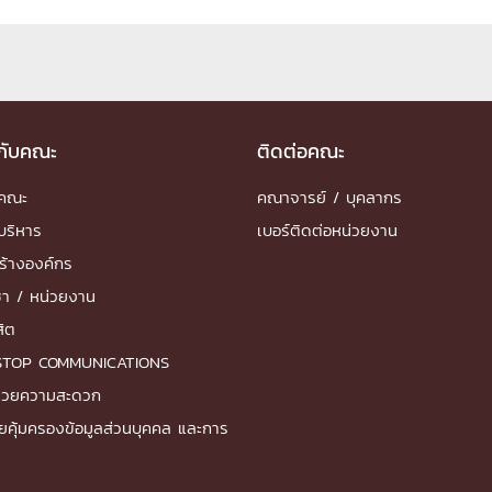
ด้วยวิศวกรรม
นรู้ตลอดชีวิต
วกับคณะ
ติดต่อคณะ
ำคณะ
คณาจารย์ / บุคลากร
งสร้างองค์กร
บริหาร
เบอร์ติดต่อหน่วยงาน
ุณ
ร้างองค์กร
ชา / หน่วยงาน
NTS
สิต
STOP COMMUNICATIONS
ำนวยความสะดวก
ยคุ้มครองข้อมูลส่วนบุคคล และการ