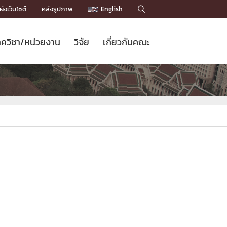
ังเว็บไซต์
คลังรูปภาพ
English

ควิชา/หน่วยงาน
วิจัย
เกี่ยวกับคณะ
Sustainable Development Goals
ข่าวรับสมัครนิสิต
หลักสูตรปริญญาโท
คณาจารย์ / บุคลากร
เบอร์ติดต่อหน่วยงาน
ข่าววิจัย
แนะนำคณะ


DGs)
BULLETIN
ทำเนียบศักดิ์อินทาเนีย
ทำเนียบนักวิจัย
โครงสร้างองค์กร
โครงการ Chula Engineering สนับสนุน
ปริญญากิตติมศักดิ์
วารสารวิชาการ
Facts and Figures
เรียนรู้ตลอดชีวิต (Lifelong Learning)
ประชาสัมพันธ์ทุนวิจัย (พิเศษ)
ติดต่อคณะ

คำถามด้านวิจัยที่พบบ่อย
ห้องสมุด

เชื่อมต่อหน่วยงานด้านวิจัย