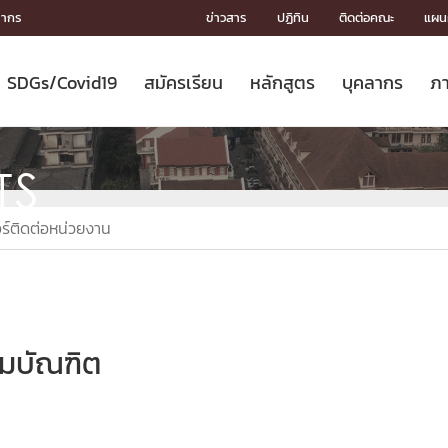
ลากร
ข่าวสาร
ปฏิทิน
ติดต่อคณะ
แผนผ
SDGs/Covid19
สมัครเรียน
หลักสูตร
บุคลากร
ภา
ION
ICS
MENTS
CH
Toward Innovative Society: fight
หลักสูตรที่เปิดสอน
หลักสูตรปริญญาตรี
คณะผู้บริหาร
หน่วยงาน
จรรยาบรรณนักวิจัย
เกี่ยวข้องกับ COVID-19















COVID19
(S
ปฏิทินรับสมัครนิสิต
หลักสูตรปริญญาเอก
โครงสร้างองค์กร
กลุ่มวิจัย
Partnership











TS
N
Engineering My World : สร้างสรรค์
ศาสตราจารย์กิตติคุณ
ผลงานวิจัย
สิ่งอำนวยความสะดวก








โลกใหม่ด้วยวิศวกรรม
การ
ประชาสัมพันธ์ทุนวิจัย (ปกติ)
ดาวน์โหลด




ร์ติดต่อหน่วยงาน
ประกาศและแบบฟอร์ม
จุฬาฯ NetAuth





ติดต่อฝ่ายวิจัย
หน่วยวิศวศึกษา




multi-mentoring system

CS
รมบัณฑิต